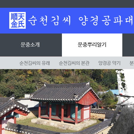
문중소개
문중뿌리알기
순천김씨의 유래
순천김씨의 본관
양경공 약기
분