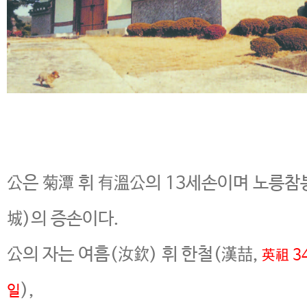
公은 菊潭 휘 有溫公의 13세손이며 노릉참
城)의 증손이다.
公의 자는 여흠(汝欽) 휘 한철(漢喆,
英祖 34
),
일