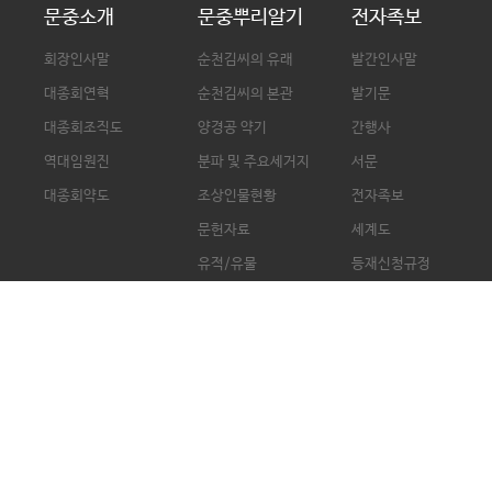
문중소개
문중뿌리알기
전자족보
회장인사말
순천김씨의 유래
발간인사말
대종회연혁
순천김씨의 본관
발기문
대종회조직도
양경공 약기
간행사
역대임원진
분파 및 주요세거지
서문
대종회약도
조상인물현황
전자족보
문헌자료
세계도
유적/유물
등재신청규정