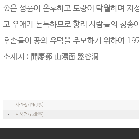
公은 성품이 온후하고 도량이 탁월하며 지
고 우애가 돈독하므로 향리 사람들의 칭송이
후손들이 공의 유덕을 추모하기 위하여 19
소재지 : 聞慶郵 山陽面 盤谷洞
사가정(四可亭)
시북정(市北亭)