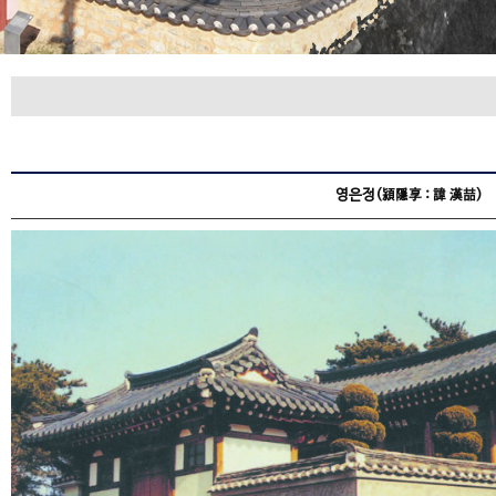
영은정(潁隱享 : 諱 漢喆)