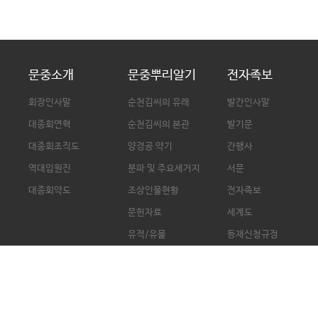
문중소개
문중뿌리알기
전자족보
회장인사말
순천김씨의 유래
발간인사말
대종회연혁
순천김씨의 본관
발기문
대종회조직도
양경공 약기
간행사
역대임원진
분파 및 주요세거지
서문
대종회약도
조상인물현황
전자족보
문헌자료
세계도
유적/유물
등재신청규정