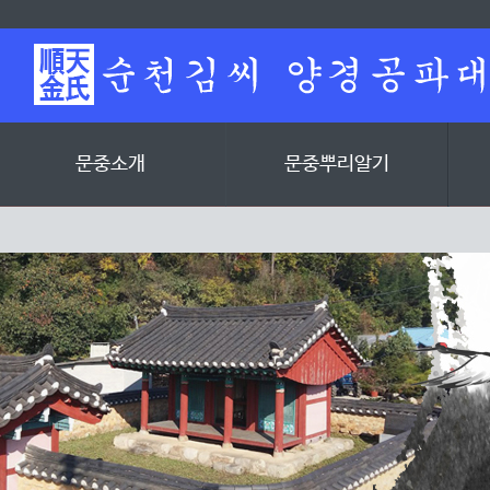
문중소개
문중뿌리알기