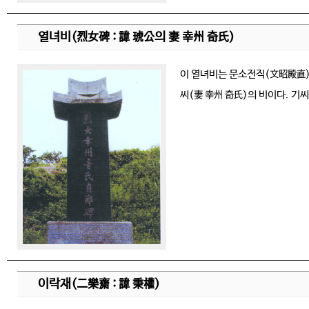
열녀비(烈女碑 : 諱 琥公의 妻 幸州 奇氏)
이 열녀비는 문소전직(文昭殿直) 
씨(妻 幸州 奇氏)의 비이다. 기
이락재(二樂齋 : 諱 秉權)