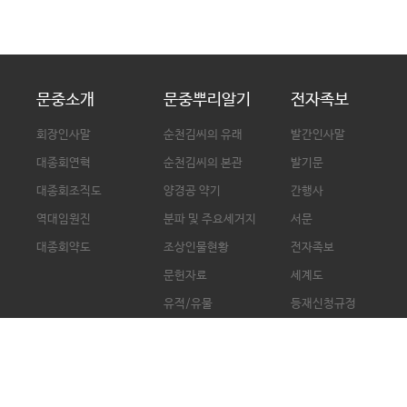
문중소개
문중뿌리알기
전자족보
회장인사말
순천김씨의 유래
발간인사말
대종회연혁
순천김씨의 본관
발기문
대종회조직도
양경공 약기
간행사
역대임원진
분파 및 주요세거지
서문
대종회약도
조상인물현황
전자족보
문헌자료
세계도
유적/유물
등재신청규정