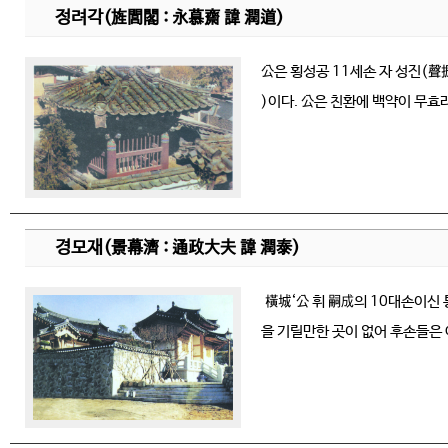
정려각(旌閭閣 : 永慕齋 諱 潤道)
公은 횡성공 11세손 자 성진(聲振)
)이다. 公은 친환에 백약이 무효
경모재(景幕濟 : 通政大夫 諱 潤泰)
橫城‘公 휘 嗣成의 10대손이신 
을 기릴만한 곳이 없어 후손들은 