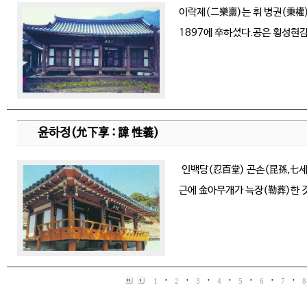
이락제(二樂齋)는 휘 병권(秉權)의
1897에 卒하셨다.공은 횡성현감
윤하정(允下享 : 諱 性義)
인백당(忍百堂) 곤손(昆孫,七세손)
근에 金아무개가 늑장(勒葬)한 
·
·
·
·
·
·
·
1
2
3
4
5
6
7