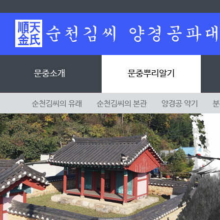
문중소개
문중뿌리알기
순천김씨의 유래
순천김씨의 본관
양경공 약기
분