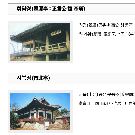
취담정(翠潭亭 : 正言公 諱 基璜)
취담(翠潭)공은 判事公 휘 元石의
휘 기황(基璜, 憲廟 7, 辛丑 18
시북정(市北亭)
시북(市北)공은 문종조(文宗朝) 
憲宗 3 丁酉 1837~光武 10 