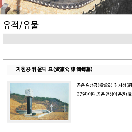
유적/유물
자헌공 휘 윤탁 묘(資憲公 諱 潤鐸墓)
공은 횡성공(橫城公) 휘 사성(嗣成
27일)이다.공은 천성이 온윤(