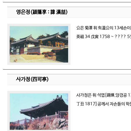
영은정(潁隱享 : 諱 漢喆)
公은 菊潭 휘 有溫公의 13세손이
英祖 34 戊寅 1758 ~ ???
사가정(四可亭)
사가정은 휘 석엽[錫燁,양경공 13세
丁丑 1817]공께서 자손들의 학